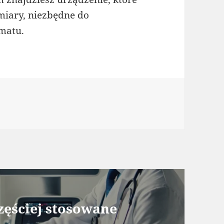
miary, niezbędne do
matu.
zęściej stosowane