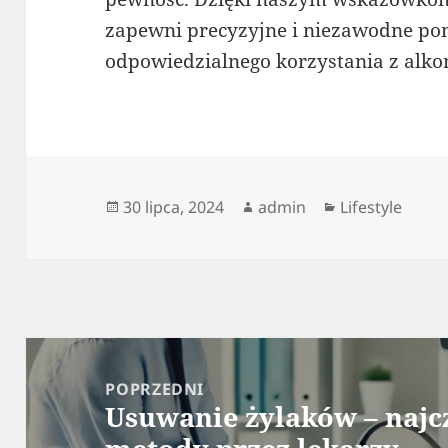
zapewni precyzyjne i niezawodne po
odpowiedzialnego korzystania z alko
Data
Autor
Kategorie
30 lipca, 2024
admin
Lifestyle
publikacji
Nawigacja
wpisu
POPRZEDNI
Usuwanie żylaków – najc
Poprzedni
wpis: