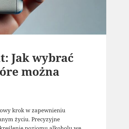
: Jak wybrać
tóre można
zowy krok w zapewnieniu
nnym życiu. Precyzyjne
kreślenie poziomu alkoholu we