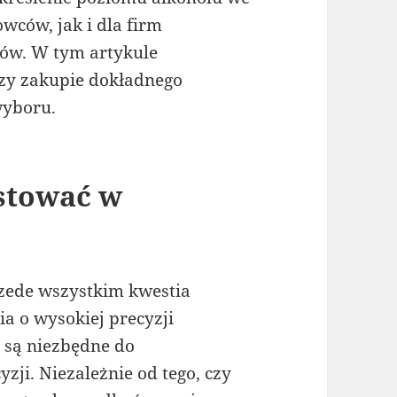
owców, jak i dla firm
ów. W tym artykule
zy zakupie dokładnego
wyboru.
stować w
rzede wszystkim kwestia
a o wysokiej precyzji
 są niezbędne do
ji. Niezależnie od tego, czy