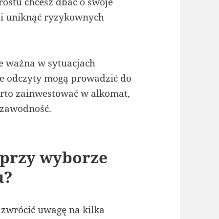
rostu chcesz dbać o swoje
Ci uniknąć ryzykownych
e ważna w sytuacjach
e odczyty mogą prowadzić do
rto zainwestować w alkomat,
ezawodność.
 przy wyborze
u?
 zwrócić uwagę na kilka