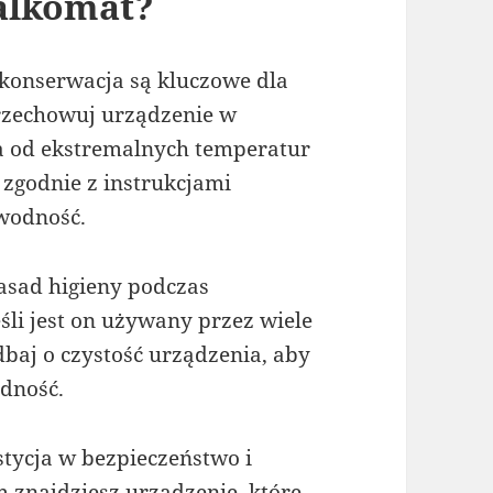
 alkomat?
konserwacja są kluczowe dla
rzechowuj urządzenie w
a od ekstremalnych temperatur
t zgodnie z instrukcjami
awodność.
zasad higieny podczas
śli jest on używany przez wiele
dbaj o czystość urządzenia, aby
adność.
tycja w bezpieczeństwo i
znajdziesz urządzenie, które