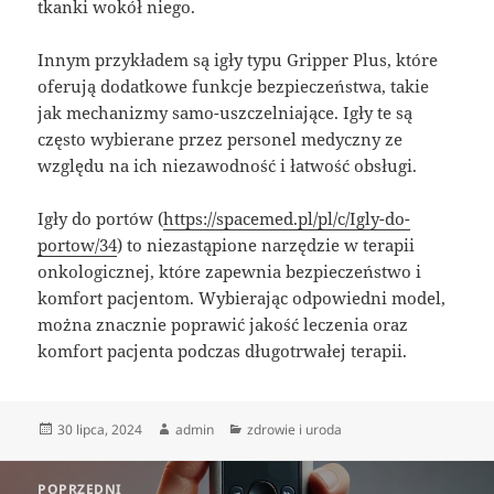
tkanki wokół niego.
Innym przykładem są igły typu Gripper Plus, które
oferują dodatkowe funkcje bezpieczeństwa, takie
jak mechanizmy samo-uszczelniające. Igły te są
często wybierane przez personel medyczny ze
względu na ich niezawodność i łatwość obsługi.
Igły do portów (
https://spacemed.pl/pl/c/Igly-do-
portow/34
) to niezastąpione narzędzie w terapii
onkologicznej, które zapewnia bezpieczeństwo i
komfort pacjentom. Wybierając odpowiedni model,
można znacznie poprawić jakość leczenia oraz
komfort pacjenta podczas długotrwałej terapii.
Data
Autor
Kategorie
30 lipca, 2024
admin
zdrowie i uroda
publikacji
Nawigacja
POPRZEDNI