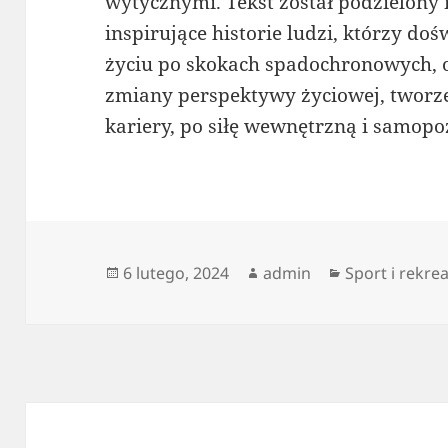
wytycznymi. Tekst został podzielony n
inspirujące historie ludzi, którzy d
życiu po skokach spadochronowych, o
zmiany perspektywy życiowej, tworz
kariery, po siłę wewnętrzną i samopo
Data
Autor
Kategorie
6 lutego, 2024
admin
Sport i rekre
publikacji
Nawigacja