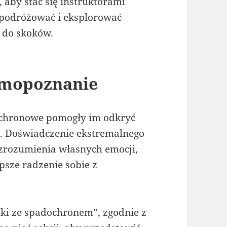
 aby stać się instruktorami
 podróżować i eksplorować
 do skoków.
amopoznanie
dochronowe pomogły im odkryć
ie. Doświadczenie ekstremalnego
 zrozumienia własnych emocji,
epsze radzenie sobie z
ki ze spadochronem”, zgodnie z