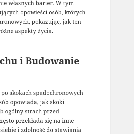
ie własnych barier. W tym
ujących opowieści osób, których
hronowych, pokazując, jak ten
óżne aspekty życia.
achu i Budowanie
n po skokach spadochronowych
osób opowiada, jak skoki
b ogólny strach przed
ęsto przekłada się na inne
iebie i zdolność do stawiania