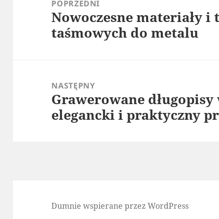
wpisu
POPRZEDNI
Nowoczesne materiały i 
Poprzedni
taśmowych do metalu
wpis:
NASTĘPNY
Grawerowane długopisy w
Następny
elegancki i praktyczny p
wpis:
Dumnie wspierane przez WordPress