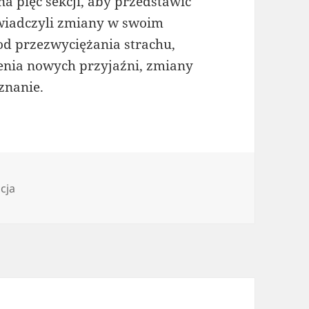
a pięć sekcji, aby przedstawić
oświadczyli zmiany w swoim
d przezwyciężania strachu,
enia nowych przyjaźni, zmiany
znanie.
acja