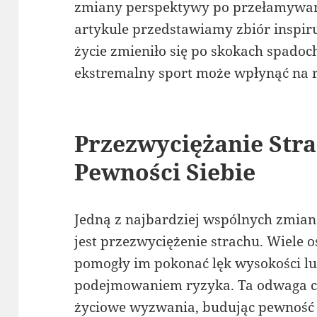
zmiany perspektywy po przełamywan
artykule przedstawiamy zbiór inspir
życie zmieniło się po skokach spadoc
ekstremalny sport może wpłynąć na r
Przezwyciężanie Str
Pewności Siebie
Jedną z najbardziej wspólnych zmia
jest przezwyciężenie strachu. Wiele 
pomogły im pokonać lęk wysokości lu
podejmowaniem ryzyka. Ta odwaga cz
życiowe wyzwania, budując pewność s