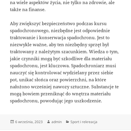
na wiele aspektów życia, nie tylko na zdrowie, ale
także na finanse.
Aby zwiększyć bezpieczeństwo podczas kursu
spadochronowego, niezbędne jest odpowiednie
traktowanie i konserwacja spadochronu. Jest to
niezwykle ważne, aby ten niezbędny sprzęt był
traktowany z należytym szacunkiem. Wiedza o tym,
jakie czynniki mogą być szkodliwe dla materiału
spadochronu, jest kluczowa. Spadochroniarz musi
nauczyć się kontrolować wydzielany przez siebie
pot, unikać słońca oraz powierzchni, na które
nałożono wcześniej nawozy sztuczne. Substancje te
mogą bowiem przeniknąć do wnętrza materiału
spadochronu, powodując jego uszkodzenie.
Data
Autor
Kategorie
6 września, 2023
admin
Sport i rekreacja
publikacji